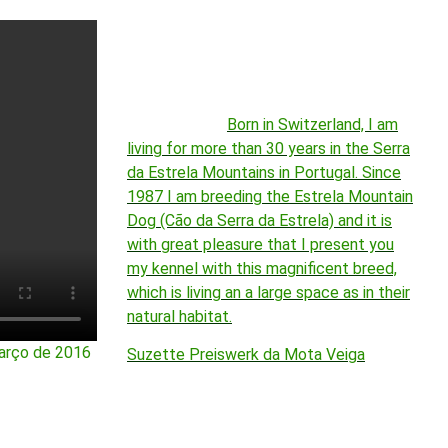
Born in Switzerland, I am
living for more than 30 years in the Serra
da Estrela Mountains in Portugal. Since
1987 I am breeding the Estrela Mountain
Dog (Cão da Serra da Estrela) and it is
with great pleasure that I present you
my kennel with this magnificent breed,
which is living an a large space as in their
natural habitat.
março de 2016
Suzette Preiswerk da Mota Veiga